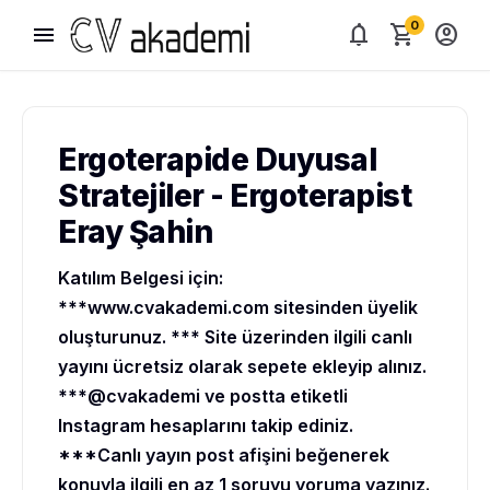
0
menu
notifications
shopping_cart
account_circle
Ergoterapide Duyusal
Stratejiler - Ergoterapist
Eray Şahin
Katılım Belgesi için:
***www.cvakademi.com sitesinden üyelik
oluşturunuz. *** Site üzerinden ilgili canlı
yayını ücretsiz olarak sepete ekleyip alınız.
***@cvakademi ve postta etiketli
Instagram hesaplarını takip ediniz.
***Canlı yayın post afişini beğenerek
konuyla ilgili en az 1 soruyu yoruma yazınız.