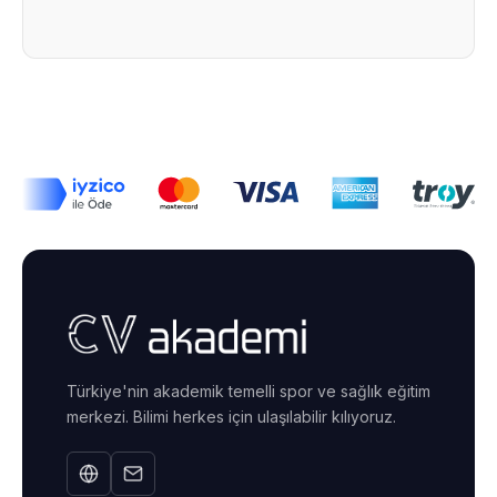
Türkiye'nin akademik temelli spor ve sağlık eğitim
merkezi. Bilimi herkes için ulaşılabilir kılıyoruz.