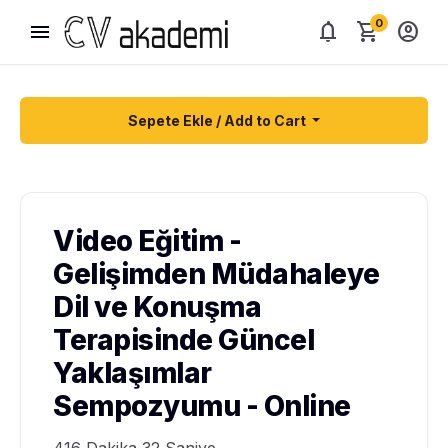
0
menu
notifications
shopping_cart
account_circle
Sepete Ekle / Add to Cart
Video Eğitim -
Gelişimden Müdahaleye
Dil ve Konuşma
Terapisinde Güncel
Yaklaşımlar
Sempozyumu - Online