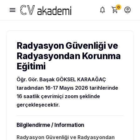
0
menu
notifications
shopping_cart
account_circle
Radyasyon Güvenliği ve
Radyasyondan Korunma
Eğitimi
Öğr. Gör. Başak GÖKSEL KARAAĞAÇ
taradından 16-17 Mayıs 2026 tarihlerinde
16 saatlik çevrimiçi zoom şeklinde
gerçekleşecektir.
Bilgilendirme / Information
Radyasyon Güvenliği ve Radyasyondan