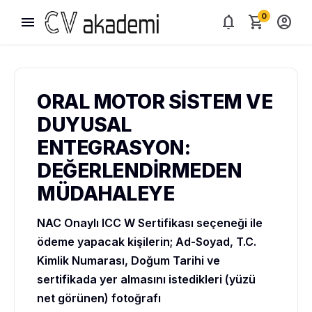
0
menu
notifications
shopping_cart
account_circle
ORAL MOTOR SİSTEM VE
DUYUSAL
ENTEGRASYON:
DEĞERLENDİRMEDEN
MÜDAHALEYE
NAC Onaylı ICC W Sertifikası seçeneği ile
ödeme yapacak kişilerin; Ad-Soyad, T.C.
Kimlik Numarası, Doğum Tarihi ve
sertifikada yer almasını istedikleri (yüzü
net görünen) fotoğrafı