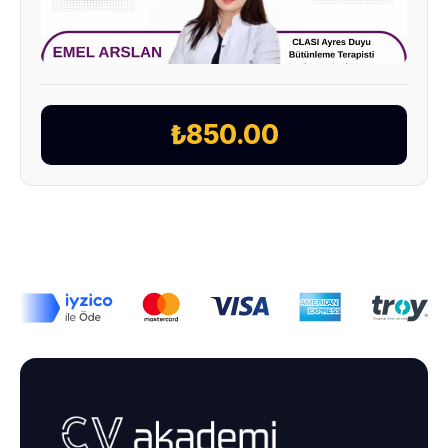
₺850.00