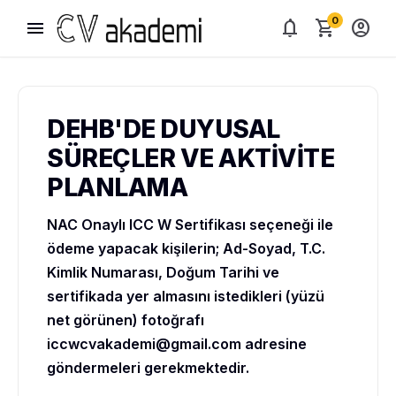
0
menu
notifications
shopping_cart
account_circle
DEHB'DE DUYUSAL
SÜREÇLER VE AKTİVİTE
PLANLAMA
NAC Onaylı ICC W Sertifikası seçeneği ile
ödeme yapacak kişilerin; Ad-Soyad, T.C.
Kimlik Numarası, Doğum Tarihi ve
sertifikada yer almasını istedikleri (yüzü
net görünen) fotoğrafı
iccwcvakademi@gmail.com
adresine
göndermeleri gerekmektedir.